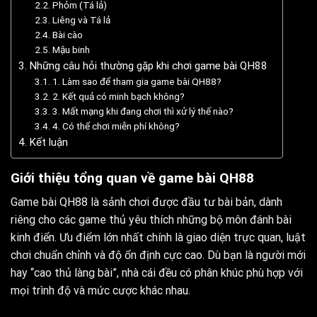
Phỏm (Tá lả)
Liêng và Tá lả
Bài cào
Mậu binh
Những câu hỏi thường gặp khi chơi game bài QH88
1. Làm sao để tham gia game bài QH88?
2. Kết quả có minh bạch không?
3. Mất mạng khi đang chơi thì xử lý thế nào?
4. Có thể chơi miễn phí không?
Kết luận
Giới thiệu tổng quan về game bài QH88
Game bài QH88 là sảnh chơi được đầu tư bài bản, dành
riêng cho các game thủ yêu thích những bộ môn đánh bài
kinh điển. Ưu điểm lớn nhất chính là giao diện trực quan, luật
chơi chuẩn chỉnh và độ ổn định cực cao. Dù bạn là người mới
hay “cao thủ làng bài”, nhà cái đều có phân khúc phù hợp với
mọi trình độ và mức cược khác nhau.