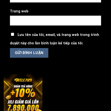
Trang web
Lưu tên của tôi, email, và trang web trong trình
duyệt này cho lần bình luận kế tiếp của tôi.