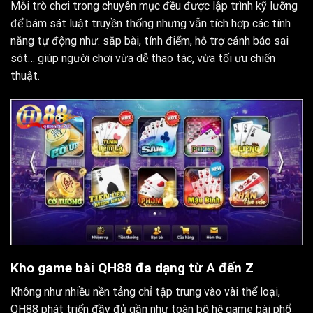
Mỗi trò chơi trong chuyên mục đều được lập trình kỹ lưỡng
để bám sát luật truyền thống nhưng vẫn tích hợp các tính
năng tự động như: sắp bài, tính điểm, hỗ trợ cảnh báo sai
sót… giúp người chơi vừa dễ thao tác, vừa tối ưu chiến
thuật.
Kho game bài QH88 đa dạng từ A đến Z
Không như nhiều nền tảng chỉ tập trung vào vài thể loại,
QH88 phát triển đầy đủ gần như toàn bộ hệ game bài phổ