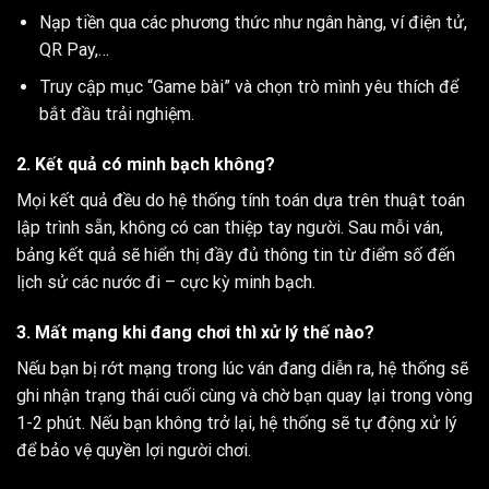
Nạp tiền qua các phương thức như ngân hàng, ví điện tử,
QR Pay,…
Truy cập mục “Game bài” và chọn trò mình yêu thích để
bắt đầu trải nghiệm.
2. Kết quả có minh bạch không?
Mọi kết quả đều do hệ thống tính toán dựa trên thuật toán
lập trình sẵn, không có can thiệp tay người. Sau mỗi ván,
bảng kết quả sẽ hiển thị đầy đủ thông tin từ điểm số đến
lịch sử các nước đi – cực kỳ minh bạch.
3. Mất mạng khi đang chơi thì xử lý thế nào?
Nếu bạn bị rớt mạng trong lúc ván đang diễn ra, hệ thống sẽ
ghi nhận trạng thái cuối cùng và chờ bạn quay lại trong vòng
1-2 phút. Nếu bạn không trở lại, hệ thống sẽ tự động xử lý
để bảo vệ quyền lợi người chơi.