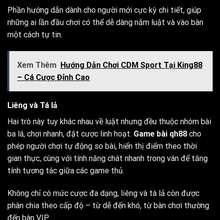
Phần hướng dẫn dành cho người mới cực kỳ chi tiết, giúp
những ai lần đầu chơi có thể dễ dàng nắm luật và vào bàn
một cách tự tin.
Xem Thêm
Hướng Dẫn Chơi CDM Sport Tại King88
– Cá Cược Đỉnh Cao
Liêng và Tá lả
Hai trò này tuy khác nhau về luật nhưng đều thuộc nhóm bài
ba lá, chơi nhanh, đặt cược linh hoạt.
Game bài qh88
cho
phép người chơi tự động so bài, hiển thị điểm theo thời
gian thực, cùng với tính năng chát nhanh trong ván để tăng
tính tương tác giữa các game thủ.
Không chỉ có mức cược đa dạng, liêng và tá lả còn được
phân chia theo cấp độ – từ dễ đến khó, từ bàn chơi thường
đến bàn VIP.