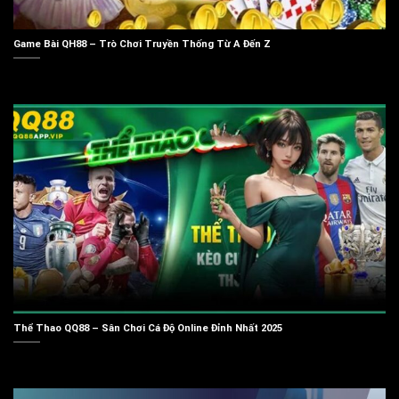
Game Bài QH88 – Trò Chơi Truyền Thống Từ A Đến Z
Thể Thao QQ88 – Sân Chơi Cá Độ Online Đỉnh Nhất 2025