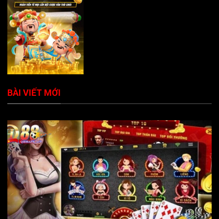
BÀI VIẾT MỚI