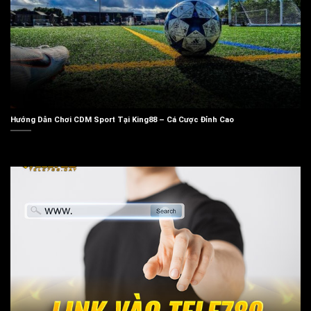
Hướng Dẫn Chơi CDM Sport Tại King88 – Cá Cược Đỉnh Cao